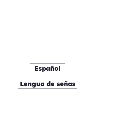
Te damos la
bienvenida a Whee
Español
Lengua de señas