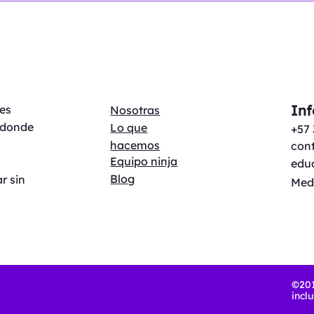
niñas en el acceso a
mund
servicios de rehabilitación
per
In
es
Nosotras
 donde
Lo que
+57
hacemos
con
Equipo ninja
edu
Blog
r sin
Mede
©201
incl