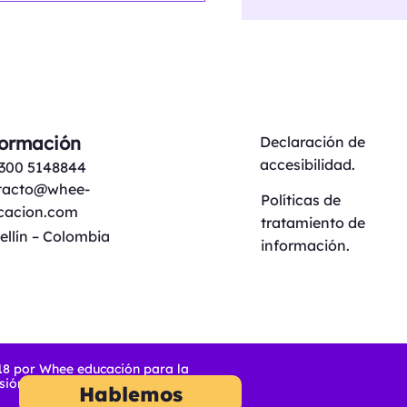
o para todas las
sonas
formación
Declaración de
accesibilidad.
 300 5148844
tacto@whee-
Políticas de
cacion.com
tratamiento de
llín – Colombia
información.
8 por Whee educación para la
usión
Hablemos