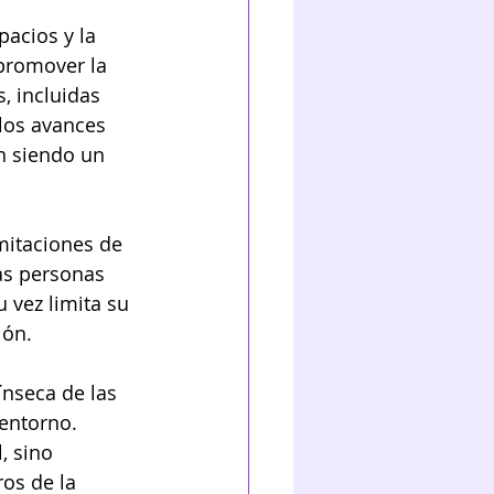
acios y la 
promover la 
, incluidas 
los avances 
n siendo un 
mitaciones de 
as personas 
 vez limita su 
ión.
nseca de las 
entorno. 
, sino 
os de la 